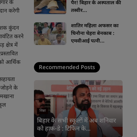
जगार के
पैर! बिहार के अस्पताल की
रदान करेगी
तस्वीर...
शातिर महिला अफसर का
ेशक कुंदन
घिनौना चेहरा बेनकाब :
 आवंटित करने
एमवीआई पत्नी...
षेत्र में
्रस्तावित
 को आर्थिक
Recommended Posts
ं सहायता
जोड़ने के
े मखाना
कूल
शिक्षा
बिहार के सभी स्कूलों में अब शनिवार
को हाफ-डे : टिफिन के...