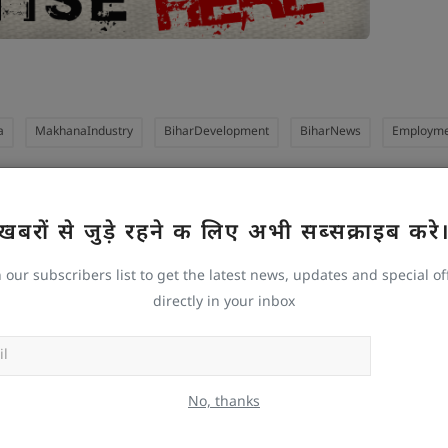
a
MakhanaIndustry
BiharDevelopment
BiharNews
Employm
खबरों से जुड़े रहने क लिए अभी सब्सक्राइब करे
n our subscribers list to get the latest news, updates and special of
 ARTICLE
NEXT ARTICLE
directly in your inbox
ला मंत्री
हथियार प्रदर्शन मामले में अनंत सिंह और गुंजन सिंह को राहत, गिरफ्त
के...
Subscr
No, thanks