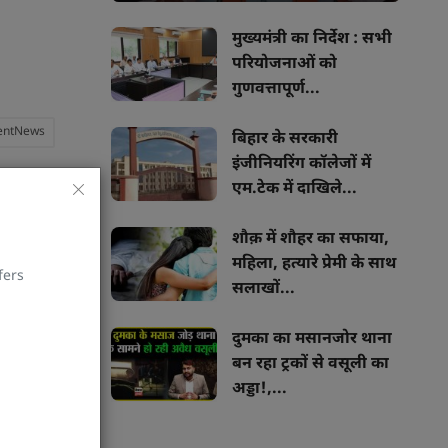
मुख्यमंत्री का निर्देश : सभी
परियोजनाओं को
गुणवत्तापूर्ण...
entNews
बिहार के सरकारी
इंजीनियरिंग कॉलेजों में
एम.टेक में दाखिले...
।
शौक़ में शौहर का सफाया,
महिला, हत्यारे प्रेमी के साथ
fers
सलाखों...
ारी पर रोक
दुमका का मसानजोर थाना
ibe
बन रहा ट्रकों से वसूली का
अड्डा!,...