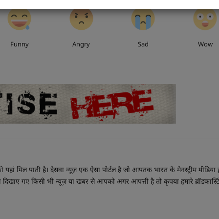
0
0
0
Funny
Angry
Sad
Wow
ं मिल पाती है। देसवा न्यूज़ एक ऐसा पोर्टल है जो आपतक भारत के मेनस्ट्रीम मीडिया द्
दिखाए गए किसी भी न्यूज़ या खबर से आपको अगर आपत्ती है तो कृपया हमारे ब्रॉडकास्टिंग डि