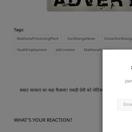
Tags:
MakhanaProcessingPlant
DarbhangaNews
DonarDarbhang
YouthEmployment
JobCreation
MakhanaFarmers
Joi
PREVIOUS
सम्राट सरकार का बड़ा फैसला! राबड़ी देवी को नोटिस, 10 सर्कुलर रोड बंग
WHAT'S YOUR REACTION?