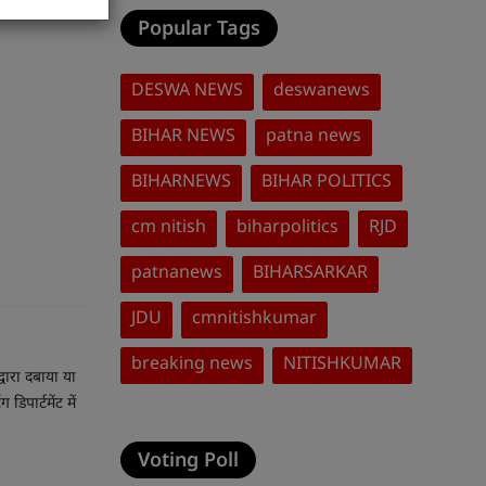
0
Popular Tags
DESWA NEWS
deswanews
BIHAR NEWS
patna news
BIHARNEWS
BIHAR POLITICS
cm nitish
biharpolitics
RJD
patnanews
BIHARSARKAR
JDU
cmnitishkumar
breaking news
NITISHKUMAR
वारा दबाया या
पार्टमेंट में
Voting Poll