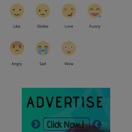
0
0
0
0
Like
Dislike
Love
Funny
0
0
0
Angry
Sad
Wow