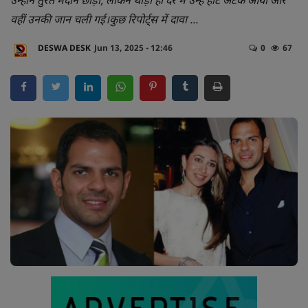
उन्होंने तुरंत मैदान छोड़ा, लेकिन थोड़ी ही देर में उन्हें हार्ट अटैक आया और
वहीं उनकी जान चली गई।कुछ रिपोर्ट्स में दावा ...
व्यापार
DESWA DESK
Jun 13, 2025 - 12:46
0
67
अपराध
मनोरंजन
लाइफस्टाइल
करियर
टेक्नोलॉजी
हेल्थ
वायरल न्यूज़