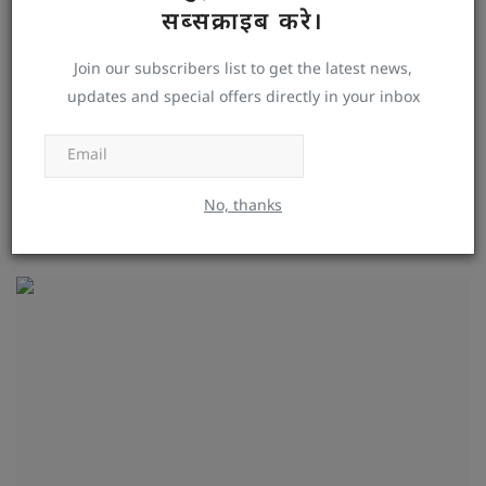
सब्सक्राइब करे।
Join our subscribers list to get the latest news,
updates and special offers directly in your inbox
Subscribe
पवन सिंह ने खरीदी टोयोटा लैंड क्रूजर, अनंत सिंह भी हैं इस SUV के फैन
No, thanks
DESWA DESK
Oct 4, 2025
0
67