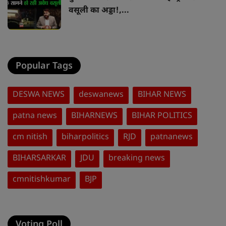
वसूली का अड्डा!,...
Popular Tags
DESWA NEWS
deswanews
BIHAR NEWS
patna news
BIHARNEWS
BIHAR POLITICS
cm nitish
biharpolitics
RJD
patnanews
BIHARSARKAR
JDU
breaking news
cmnitishkumar
BJP
Voting Poll