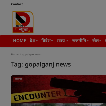
Contact
HOME
देश
विदेश
राज्य
राजनीति
खेल
Home
gopalganj news
Tag:
gopalganj news
अपराध