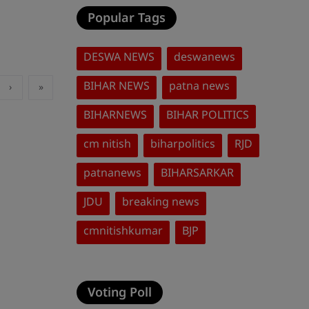
Popular Tags
DESWA NEWS
deswanews
BIHAR NEWS
patna news
›
»
BIHARNEWS
BIHAR POLITICS
cm nitish
biharpolitics
RJD
patnanews
BIHARSARKAR
JDU
breaking news
cmnitishkumar
BJP
Voting Poll