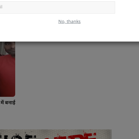
DESWA DESK
Apr 5, 2025
0
44
Subscr
ुए एक
हित एक
No, thanks
में बनाई