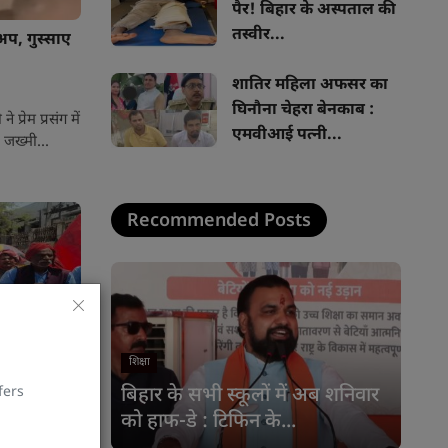
पैर! बिहार के अस्पताल की
तस्वीर...
प, गुस्साए
शातिर महिला अफसर का
घिनौना चेहरा बेनकाब :
्रेम प्रसंग में
एमवीआई पत्नी...
 जख्मी...
Recommended Posts
।
शिक्षा
fers
बिहार के सभी स्कूलों में अब शनिवार
ाम दल,
को हाफ-डे : टिफिन के...