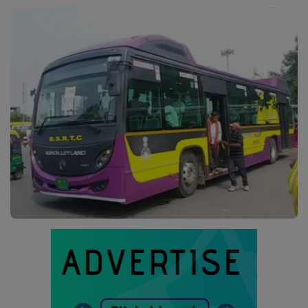
व्यापार
अपराध
मनोरंजन
लाइफस्टाइल
करियर
टेक्नोलॉजी
हेल्थ
वायरल न्यूज़