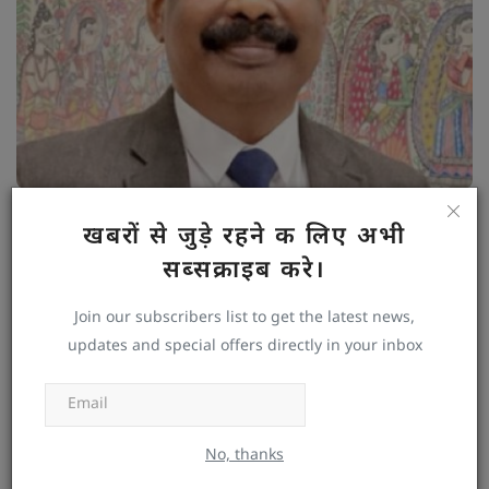
ACS सिद्धार्थ रोज 10 स्कूलों के शिक्षकों को करेंगे वीडियो कॉल, नंबर
खबरों से जुड़े रहने क लिए अभी
जान ले?
सब्सक्राइब करे।
DESWA DESK
Dec 12, 2024
0
29
Join our subscribers list to get the latest news,
updates and special offers directly in your inbox
Subscribe
No, thanks