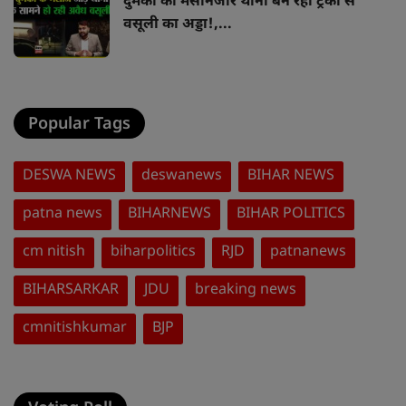
दुमका का मसानजोर थाना बन रहा ट्रकों से
वसूली का अड्डा!,...
Popular Tags
DESWA NEWS
deswanews
BIHAR NEWS
patna news
BIHARNEWS
BIHAR POLITICS
cm nitish
biharpolitics
RJD
patnanews
BIHARSARKAR
JDU
breaking news
cmnitishkumar
BJP