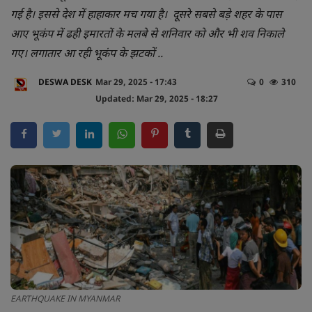
गई है। इससे देश में हाहाकार मच गया है। दूसरे सबसे बड़े शहर के पास
व्यापार
आए भूकंप में ढही इमारतों के मलबे से शनिवार को और भी शव निकाले
गए। लगातार आ रही भूकंप के झटकों ..
अपराध
DESWA DESK
Mar 29, 2025 - 17:43
0
310
Updated: Mar 29, 2025 - 18:27
मनोरंजन
लाइफस्टाइल
करियर
टेक्नोलॉजी
हेल्थ
वायरल न्यूज़
EARTHQUAKE IN MYANMAR