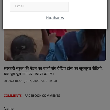
Subscribe
No, thanks
सरकारी स्कूल की मैडम का बच्चो संग देखिए डांस का खूबसूरत वीडियो,
चक धूम धूम गाने पर मचाया धमाल।
DESWA DESK
Jul 7, 2023
0
58
COMMENTS
FACEBOOK COMMENTS
Name