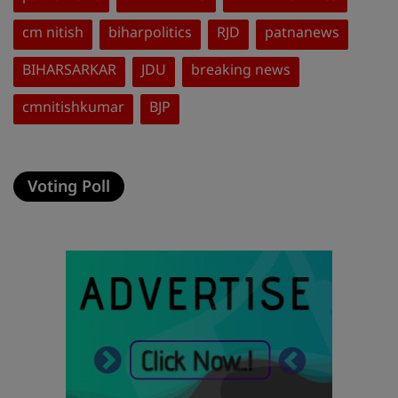
cm nitish
biharpolitics
RJD
patnanews
BIHARSARKAR
JDU
breaking news
cmnitishkumar
BJP
Voting Poll