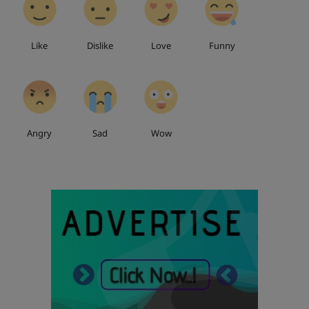
Like
Dislike
Love
Funny
0
0
0
Angry
Sad
Wow