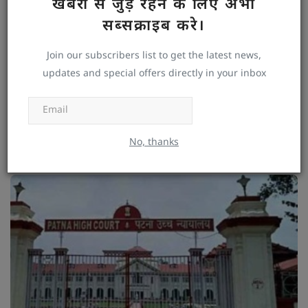
खबरों से जुड़े रहने क लिए अभी
सब्सक्राइब करे।
Join our subscribers list to get the latest news,
updates and special offers directly in your inbox
Subscribe
टीआरई-4 का रास्ता साफ : इसी हफ्ते बीपीएससी जारी कर सकता है
विज्ञापन, 20 हजार से अधिक शिक्षकों...
No, thanks
DESWA DESK
Jul 28, 2026
0
17