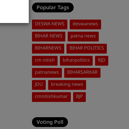
िन,24 घंटे
Popular Tags
DESWA NEWS
deswanews
BIHAR NEWS
patna news
BIHARNEWS
BIHAR POLITICS
0
cm nitish
biharpolitics
RJD
patnanews
BIHARSARKAR
JDU
breaking news
cmnitishkumar
BJP
Voting Poll