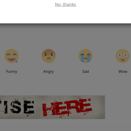
 कीमत पर
पटना में स्ट्रॉन्ग रूम की 3-लेयर सिक्योरिटी,किसी की भी एंट्री नामुमक
No, thanks
ने देंगे,...
CCTV...
0
0
0
Funny
Angry
Sad
Wow