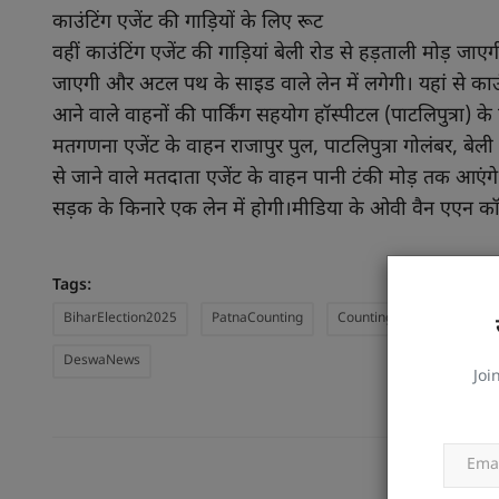
काउंटिंग एजेंट की गाड़ियों के लिए रूट
वहीं काउंटिंग एजेंट की गाड़ियां बेली रोड से हड़ताली मोड़ 
जाएगी और अटल पथ के साइड वाले लेन में लगेगी। यहां से काउंटि
आने वाले वाहनों की पार्किंग सहयोग हॉस्पीटल (पाटलिपुत्रा) के
मतगणना एजेंट के वाहन राजापुर पुल, पाटलिपुत्रा गोलंबर, बेली ब
से जाने वाले मतदाता एजेंट के वाहन पानी टंकी मोड़ तक आएंगे
सड़क के किनारे एक लेन में होगी।मीडिया के ओवी वैन एएन कॉ
Tags:
BiharElection2025
PatnaCounting
CountingDay
BiharRe
DeswaNews
Joi
PREVIOUS