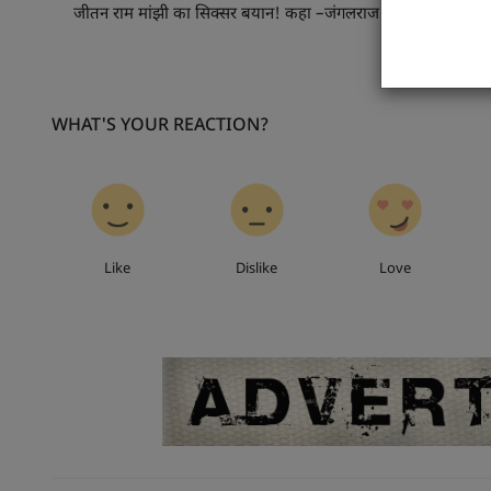
जीतन राम मांझी का सिक्सर बयान! कहा –जंगलराज की वापसी किसी
नहीं हो
WHAT'S YOUR REACTION?
0
0
0
Like
Dislike
Love