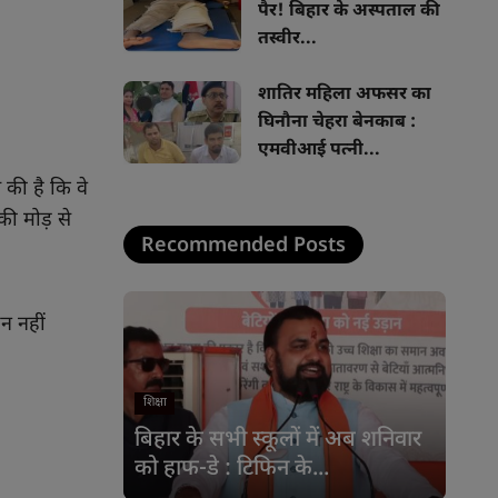
पैर! बिहार के अस्पताल की
तस्वीर...
शातिर महिला अफसर का
घिनौना चेहरा बेनकाब :
एमवीआई पत्नी...
ल की है कि वे
ी मोड़ से
Recommended Posts
न नहीं
शिक्षा
बिहार के सभी स्कूलों में अब शनिवार
को हाफ-डे : टिफिन के...