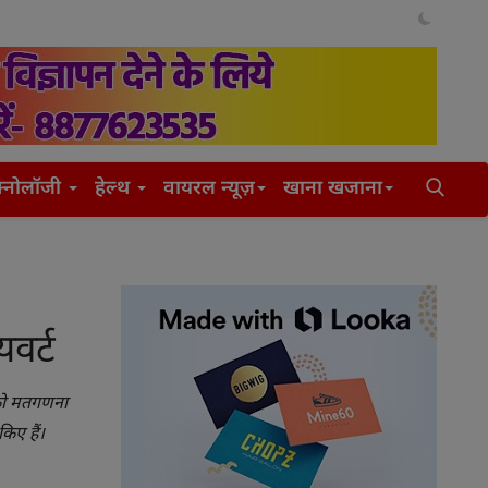
क्नोलॉजी
हेल्थ
वायरल न्यूज़
खाना खजाना
वर्ट
 को मतगणना
िए हैं।